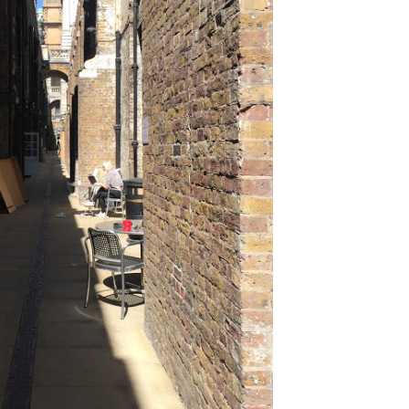
Từ Kẻ Đôộc đến Phước
Đại thi hào Nguyễn Du
Văn hóa Bê
Tích chân dung ngôi
và các danh nhân dòng
Năm xuất bản
làng gốm cổ bên dòng Ô
họ Nguyễn Tiên Điền với
Lâu
Thăng Long – Hà Nội
Năm xuất bản: 2011
(Kỷ yếu hội thảo khoa
học)
Năm xuất bản: 2011