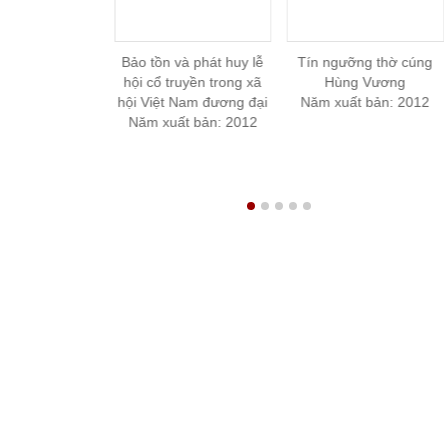
́n Tre
Bảo tồn và phát huy lễ
Tín ngưỡng thờ cúng
Vă
: 2014
hội cổ truyền trong xã
Hùng Vương
các 
hội Việt Nam đương đại
Năm xuất bản: 2012
Nă
Năm xuất bản: 2012