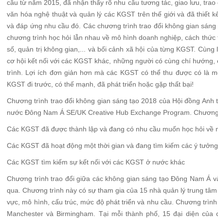
cầu từ năm 2015, đã nhận thấy rõ nhu cầu tương tác, giao lưu, trao
văn hóa nghệ thuật và quản lý các KGST trên thế giới và đã thiết k
và đáp ứng nhu cầu đó. Các chương trình trao đổi không gian sáng
chương trình học hỏi lẫn nhau về mô hình doanh nghiệp, cách thức t
số, quản trị không gian,... và bối cảnh xã hội của từng KGST. Cùng
cơ hội kết nối với các KGST khác, những người có cùng chí hướng, c
trình. Lợi ích đơn giản hơn mà các KGST có thể thu được có là mộ
KGST đi trước, có thế mạnh, đã phát triển hoặc gặp thất bại!
Chương trình trao đổi không gian sáng tạo 2018 của Hội đồng Anh 
nước Đông Nam Á SE/UK Creative Hub Exchange Program. Chương t
Các KGST đã được thành lập và đang có nhu cầu muốn học hỏi về
Các KGST đã hoạt động một thời gian và đang tìm kiếm các ý tưởng
Các KGST tìm kiếm sự kết nối với các KGST ở nước khác
Chương trình trao đổi giữa các không gian sáng tạo Đông Nam Á 
qua. Chương trình này có sự tham gia của 15 nhà quản lý trung tâm 
vực, mô hình, cấu trúc, mức độ phát triển và nhu cầu. Chương trình
Manchester và Birmingham. Tại mỗi thành phố, 15 đại diện củ