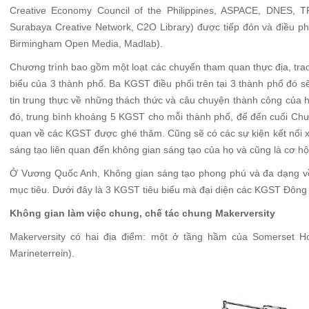
Creative Economy Council of the Philippines, ASPACE, DNES, 
Surabaya Creative Network, C2O Library) được tiếp đón và điều p
Birmingham Open Media, Madlab).
Chương trình bao gồm một loạt các chuyến tham quan thực địa, trao đ
biểu của 3 thành phố. Ba KGST điều phối trên tại 3 thành phố đó s
tin trung thực về những thách thức và câu chuyện thành công của 
đó, trung bình khoảng 5 KGST cho mỗi thành phố, để đến cuối Chươ
quan về các KGST được ghé thăm. Cũng sẽ có các sự kiện kết nối x
sáng tạo liên quan đến không gian sáng tạo của họ và cũng là cơ hộ
Ở Vương Quốc Anh, Không gian sáng tạo phong phú và đa dạng về 
mục tiêu. Dưới đây là 3 KGST tiêu biểu mà đại diện các KGST Đông 
Không gian làm việc chung, chế tác chung Makerversity
Makerversity có hai địa điểm: một ở tầng hầm của Somerset H
Marineterrein).