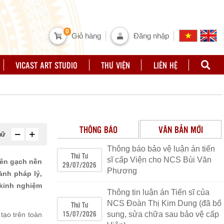
0
Giỏ hàng
Đăng nhập
VICAST ART STUDIO
THƯ VIỆN
LIÊN HỆ
THÔNG BÁO
VĂN BẢN MỚI
hữ
Thông báo bảo vệ luận án tiến
Về việc thông tin tuyên truyền việc sử
Thứ Tư
sĩ cấp Viện cho NCS Bùi Văn
iên gạch nền
29/07/2026
dụng, khai thác Bộ Pháp điển điện tử
Phương
ảnh pháp lý,
Số 3615/BVHTTDL - PC
|
26/09/2022
|
 kinh nghiệm
CV tuyen truyen Bo phap dien.pdf
Thông tin luận án Tiến sĩ của
NCS Đoàn Thị Kim Dung (đã bổ
Thứ Tư
Ban hành Kế hoạch triển khai thực hiện
15/07/2026
sung, sửa chữa sau bảo vệ cấp
tạo trên toàn
Chương trình giáo dục đạo đức, lối sống