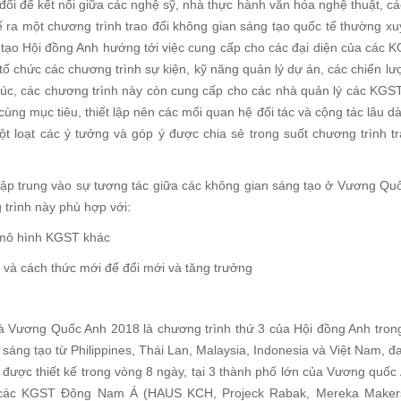
 đổi để kết nối giữa các nghệ sỹ, nhà thực hành văn hóa nghệ thuật, cá
ế ra một chương trình trao đổi không gian sáng tạo quốc tế thường xu
 tạo Hội đồng Anh hướng tới việc cung cấp cho các đại diện của các 
ổ chức các chương trình sự kiện, kỹ năng quản lý dự án, các chiến lượ
 lúc, các chương trình này còn cung cấp cho các nhà quản lý các KGST 
ùng mục tiêu, thiết lập nên các mối quan hệ đối tác và cộng tác lâu d
t loạt các ý tưởng và góp ý được chia sẻ trong suốt chương trình tr
tập trung vào sự tương tác giữa các không gian sáng tạo ở Vương Qu
rình này phù hợp với:
 mô hình KGST khác
 và cách thức mới để đổi mới và tăng trưởng
và Vương Quốc Anh 2018 là chương trình thứ 3 của Hội đồng Anh tro
sáng tạo từ Philippines, Thái Lan, Malaysia, Indonesia và Việt Nam, đa
 được thiết kế trong vòng 8 ngày, tại 3 thành phố lớn của Vương quốc
a các KGST Đông Nam Á (HAUS KCH, Projeck Rabak, Mereka Makers