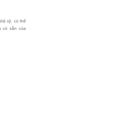
hệ sỹ, có thể
ụ có sẵn của