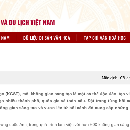
N NAM
DỮ LIỆU DI SẢN VĂN HOÁ
TẠP CHÍ VĂN HOÁ HỌC
Mặc định
Cỡ c
ạo (KGST), mỗi không gian sáng tạo là một cá thể độc đáo, tạo v
o nhiều thành phố, quốc gia và toàn cầu. Đặt trong từng bối c
không gian sáng tạo và vươn lên từ bối cảnh đó cung cấp những
ơng quốc Anh, trong quá trình làm việc với hơn 600 không gian sáng 