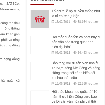
Số 224/QÐ-BVHTTDL
|
29/06/2022
|
ubs, SATSCo,
qd224.bvhttdl.banhanhungxu.pdf
Makerversity,
Tổ chức lễ hội truyền thống như
là tổ chức sự kiện
18/02/2011
38.164 lượt xem
 sáng tạo tiêu
p những thông
 tâm khác gần
Hội thảo “Bảo tồn và phát huy di
 phối và tổng
sản văn hóa trong quá trình
các cộng đồng
hiện đại hóa”
07/03/2012
34.453 lượt xem
 và cộng đồng
Bảo tàng với di sản Văn hóa ở
lưu vực sông Mê Công và sông
Hằng trong bối cảnh biến đổi
khí hậu toàn cầu
 hải quân cũ
15/06/2012
32.858 lượt xem
Hội thảo khoa học quốc tế “10
năm thực hiện Công ước bảo
vệ Di sản văn hóa phi vật thể