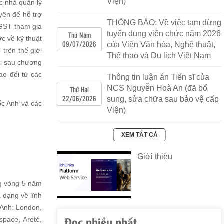
Viện)
c nhà quản lý
trong gia đình đến năm 2030
yên để hỗ trợ
Số 1724/QĐ-BVHTTDL
|
08/08/2022
|
THÔNG BÁO: Về việc tạm dừng
KGST tham gia
QD 1724 Ban hanh KH trien khai chuong
tuyển dụng viên chức năm 2026
Thứ Năm
c về kỹ thuật
trinh.pdf
KH 1724 trien khai chuong
09/07/2026
của Viện Văn hóa, Nghệ thuật,
trinh.pdf
trên thế giới
Thể thao và Du lịch Việt Nam
ài sau chương
QUYẾT ĐỊNH Ban hành Kế hoạch chuyển
ao đổi từ các
Thông tin luận án Tiến sĩ của
đổi số của Bộ Văn hóa, Thể thao và Du lịch
NCS Nguyễn Hoà An (đã bổ
Thứ Hai
năm 2022
22/06/2026
sung, sửa chữa sau bảo vệ cấp
ốc Anh và các
Số 949/QÐ-BVHTTDL
|
26/07/2022
|
Viện)
QD ban hanh Ke hoach chuyen doi so.pdf
Phu luc (4).pdf
Ke hoach chuyen doi
XEM TẤT CẢ
so.pdf
Giới thiệu
Luật Điện ảnh
Số Luật số: 05/2022/QH15
|
01/07/2022
|
05.pdf
ng vòng 5 năm
 dạng về lĩnh
Quyết định: Ban hành Bộ tiêu chí ứng xử
 Anh: London,
trong gia đình
Đọc nhiều nhất
pace, Areté,