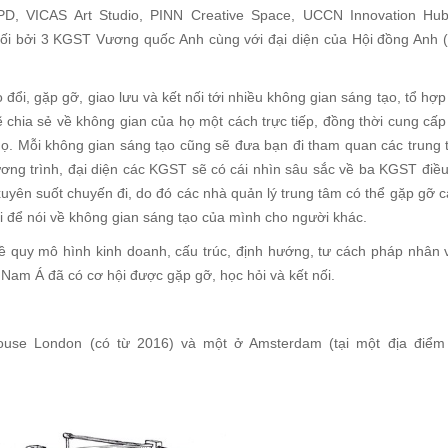
TPD, VICAS Art Studio, PINN Creative Space, UCCN Innovation H
hối bởi 3 KGST Vương quốc Anh cùng với đại diện của Hội đồng Anh (
ổi, gặp gỡ, giao lưu và kết nối tới nhiều không gian sáng tạo, tổ hợp
ẽ chia sẻ về không gian của họ một cách trực tiếp, đồng thời cung cấ
họ. Mỗi không gian sáng tạo cũng sẽ đưa bạn đi tham quan các trung
ng trình, đại diện các KGST sẽ có cái nhìn sâu sắc về ba KGST điều
uyên suốt chuyến đi, do đó các nhà quản lý trung tâm có thể gặp gỡ 
i để nói về không gian sáng tạo của mình cho người khác.
quy mô hình kinh doanh, cấu trúc, định hướng, tư cách pháp nhân
Nam Á đã có cơ hội được gặp gỡ, học hỏi và kết nối.
ouse London (có từ 2016) và một ở Amsterdam (tại một địa điểm