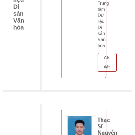
Trung
Di
tâm
sản
Dữ
Văn
liệu
hóa
Di
sản
Văn
hóa
Chi
tiết
Thạc
Sĩ
Nguyễn