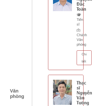
Đắc
Toàn
Tiến
sĩ
Chánh
Văn
phòng
Chi
tiết
Thạc
sĩ
Văn
Nguyễn
phòng
Văn
Tường