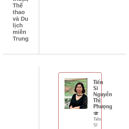
Thể
thao
và Du
lịch
miền
Trung
Tiến
Sĩ
Nguyễn
Thị
Phượng
Tiến
Sĩ