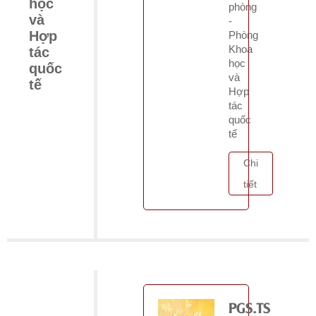
học
phòng
và
-
Hợp
Phòng
Khoa
tác
học
quốc
và
tế
Hợp
tác
quốc
tế
Chi
tiết
PGS.TS