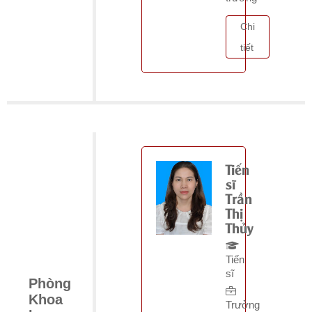
Chi
tiết
Tiến
sĩ
Trần
Thị
Thủy
Tiến
sĩ
Phòng
Khoa
Trưởng