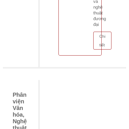
và
nghệ
thuật
đương
đại
Chi
tiết
Phân
viện
Văn
hóa,
Nghệ
thuật,