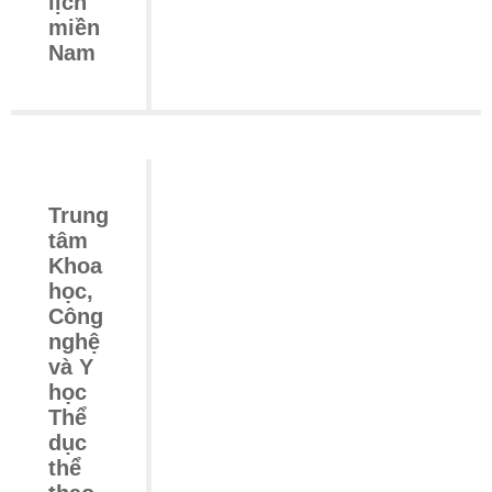
lịch
miền
Nam
Trung
tâm
Khoa
học,
Công
nghệ
và Y
học
Thể
dục
thể