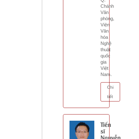
Chánh
Văn
phòng,
Viện
Văn
hóa
Nghệ
thuật
quốc
gia
Việt
Nam.
Chi
tiết
Tiến
sĩ
Nguyễn