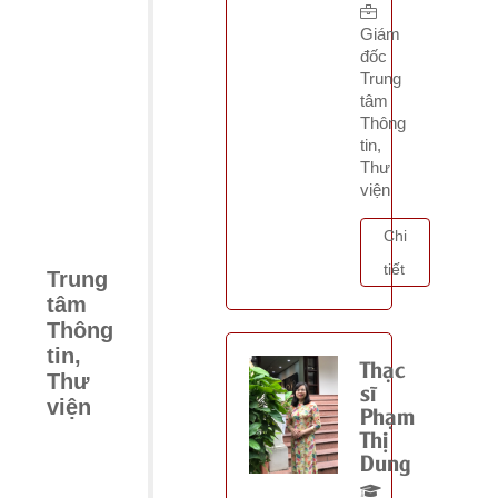
Giám
đốc
Trung
tâm
Thông
tin,
Thư
viện
Chi
tiết
Trung
tâm
Thông
tin,
Thạc
Thư
sĩ
viện
Phạm
Thị
Dung