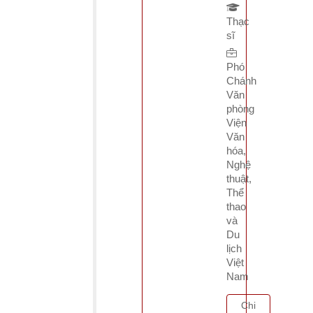
Thạc
sĩ
Phó
Chánh
Văn
phòng
Viện
Văn
hóa,
Nghệ
thuật,
Thể
thao
và
Du
lịch
Việt
Nam
Chi