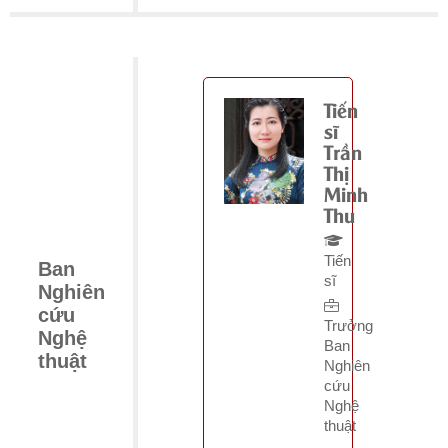
Tiến
sĩ
Trần
Thị
Minh
Thu
Tiến
Ban
sĩ
Nghiên
cứu
Trưởng
Nghệ
Ban
thuật
Nghiên
cứu
Nghệ
thuật