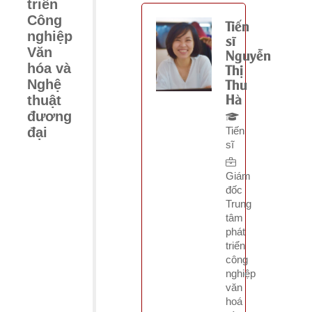
triển
Công
Tiến
nghiệp
sĩ
Nguyễn
Văn
Thị
hóa và
Thu
Nghệ
Hà
thuật
đương
Tiến
đại
sĩ
Giám
đốc
Trung
tâm
phát
triển
công
nghiệp
văn
hoá