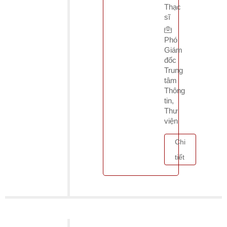
Thạc
sĩ
Phó
Giám
đốc
Trung
tâm
Thông
tin,
Thư
viện
Chi
tiết