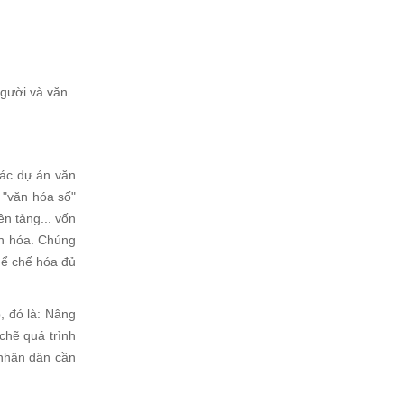
người và văn
các dự án văn
 "văn hóa số"
ền tảng... vốn
ăn hóa. Chúng
thể chế hóa đủ
, đó là: Nâng
chẽ quá trình
 nhân dân cần