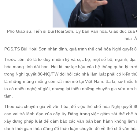
Phó Giáo sư, Tiến sĩ Bùi Hoài Sơn, Ủy ban Văn hóa, Giáo dục của 
hóa. 
PGS.TS Bùi Hoài Sơn nhận định, quá trình thể chế hóa Nghị quyết 
Trước tiên, đó là tư duy nhiệm kỳ và cục bộ; một số bộ, ngành, địa
hóa mang tính dài hạn. Hai là, sự lạc hậu của hệ thống quản lý tr
trong Nghị quyết 80-NQ/TW đòi hỏi các nhà làm luật phải có kiến thứ
là những mảng miếng còn rất mới mẻ tại Việt Nam. Ba là, sự thiếu 
ta có nhiều nghệ sĩ giỏi, nhưng lại thiếu những chuyên gia vừa am h
tầm.
Theo các chuyên gia về văn hóa, để việc thể chế hóa Nghị quyết 8
cao vai trò lãnh đạo của cấp ủy Đảng trong việc giám sát thể chế
xây dựng pháp luật để đảm bảo các văn bản ban hành không làm sa
dành thời gian thỏa đáng để thảo luận chuyên đề về thể chế văn hó