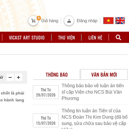
0
Giỏ hàng
Đăng nhập
VICAST ART STUDIO
THƯ VIỆN
LIÊN HỆ
THÔNG BÁO
VĂN BẢN MỚI
hữ
Thông báo bảo vệ luận án tiến
Về việc thông tin tuyên truyền việc sử
Thứ Tư
sĩ cấp Viện cho NCS Bùi Văn
chốt là phải
29/07/2026
dụng, khai thác Bộ Pháp điển điện tử
Phương
ạo hành lang
Số 3615/BVHTTDL - PC
|
26/09/2022
|
CV tuyen truyen Bo phap dien.pdf
Thông tin luận án Tiến sĩ của
NCS Đoàn Thị Kim Dung (đã bổ
Thứ Tư
Ban hành Kế hoạch triển khai thực hiện
15/07/2026
sung, sửa chữa sau bảo vệ cấp
Chương trình giáo dục đạo đức, lối sống