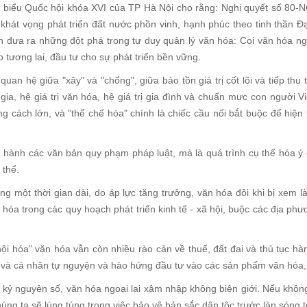
i biểu Quốc hội khóa XVI của TP Hà Nội cho rằng: Nghị quyết số 80
 khát vọng phát triển đất nước phồn vinh, hạnh phúc theo tinh thần Đạ
òn đưa ra những đột phá trong tư duy quản lý văn hóa: Coi văn hóa n
ho tương lai, đầu tư cho sự phát triển bền vững.
an hệ giữa "xây" và "chống", giữa bảo tồn giá trị cốt lõi và tiếp thu 
 gia, hệ giá trị văn hóa, hệ giá trị gia đình và chuẩn mực con người V
ảng cách lớn, và "thể chế hóa" chính là chiếc cầu nối bắt buộc để hiện
 hành các văn bản quy phạm pháp luật, mà là quá trình cụ thể hóa ý
 thể.
ng một thời gian dài, do áp lực tăng trưởng, văn hóa đôi khi bị xem là
văn hóa trong các quy hoạch phát triển kinh tế - xã hội, buộc các địa p
hội hóa" văn hóa vẫn còn nhiều rào cản về thuế, đất đai và thủ tục hà
c và cá nhân tự nguyện và hào hứng đầu tư vào các sản phẩm văn hóa,
kỷ nguyên số, văn hóa ngoại lai xâm nhập không biên giới. Nếu khôn
úng ta sẽ lúng túng trong việc bảo vệ bản sắc dân tộc trước làn sóng 