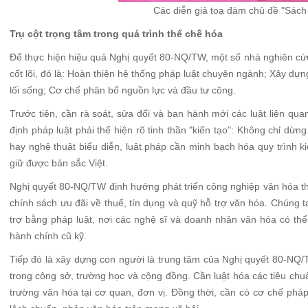
Các diễn giả toạ đàm chủ đề "Sác
Trụ cột trọng tâm trong quá trình thể chế hóa
Để thực hiện hiệu quả Nghị quyết 80-NQ/TW, một số nhà nghiên cứu 
cốt lõi, đó là: Hoàn thiện hệ thống pháp luật chuyên ngành; Xây dự
lối sống; Cơ chế phân bổ nguồn lực và đầu tư công.
Trước tiên, cần rà soát, sửa đổi và ban hành mới các luật liên qua
định pháp luật phải thể hiện rõ tinh thần "kiến tạo": Không chỉ dừn
hay nghệ thuật biểu diễn, luật pháp cần minh bạch hóa quy trình k
giữ được bản sắc Việt.
Nghị quyết 80-NQ/TW định hướng phát triển công nghiệp văn hóa t
chính sách ưu đãi về thuế, tín dụng và quỹ hỗ trợ văn hóa. Chúng
trợ bằng pháp luật, nơi các nghệ sĩ và doanh nhân văn hóa có t
hành chính cũ kỹ.
Tiếp đó là xây dựng con người là trung tâm của Nghị quyết 80-NQ/T
trong công sở, trường học và cộng đồng. Cần luật hóa các tiêu ch
trường văn hóa tại cơ quan, đơn vị. Đồng thời, cần có cơ chế pháp 