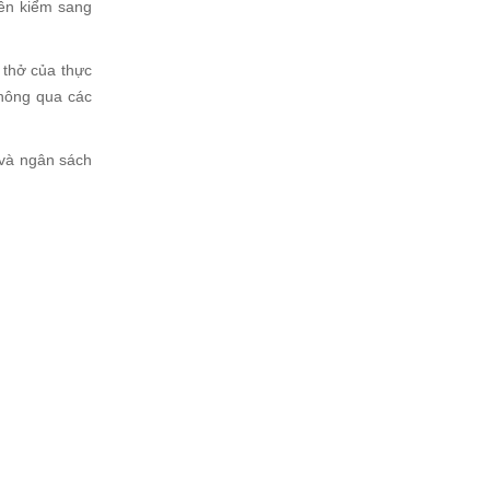
iền kiểm sang
 thở của thực
thông qua các
 và ngân sách