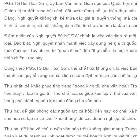
PGS.TS Bùi Hoài Sơn, Ủy ban Văn hóa, Giáo dục của Quốc hội, đạ
Chính trị ra đời trong bối cảnh đất nước đang nỗ lực hiện thực hóa
Đảng. Nghị quyết không chỉ kế thừa các giá trị truyền thống, mà c
kinh tế, chính trị, xã hội; khẳng định đầu tư cho văn hóa là đầu tư c
Điểm nhấn của Nghị quyết 80-NQ/TW chính là việc xác định rõ mối qu
loại. Đặc biệt, Nghị quyết nhấn mạnh việc xây dựng hệ giá trị quốc
thời đại mới. Tuy nhiên, từ "quan điểm" đến "thực tiễn" là một kho
nhìn chiến lược này.
Cũng theo PGS.TS Bùi Hoài Sơn, thể chế hóa không chỉ là việc ban
thành các quy tắc ứng xử, các tiêu chuẩn định mức và các chế tài cụ
Thứ nhất, để khắc phục tình trạng "trọng kinh tế, nhẹ văn hóa": Tro
tiền thay vì tạo ra giá trị. Thể chế hóa sẽ giúp xác lập vị thế của 
hàng phải dành nguồn lực thỏa đáng cho văn hóa.
Thứ hai, để giải phóng các nguồn lực xã hội: Hiện nay, cơ chế "xã 
chế hóa sẽ tạo ra cơ chế "khơi thông" để các doanh nghiệp, tổ chứ
Thứ ba, để bảo vệ chủ quyền văn hóa trên không gian mạng: Trong 
pháp luật đủ mạnh và linh hoạt được cụ thể hóa từ Nghị quyết 80, ch