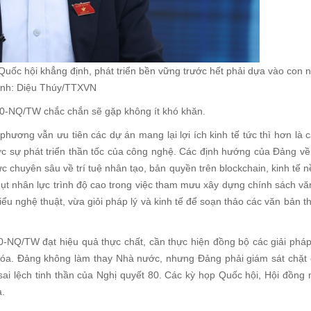
Quốc hội khẳng định, phát triển bền vững trước hết phải dựa vào con 
Ảnh: Diệu Thúy/TTXVN
80-NQ/TW chắc chắn sẽ gặp không ít khó khăn.
 phương vẫn ưu tiên các dự án mang lại lợi ích kinh tế tức thì hơn là 
ước sự phát triển thần tốc của công nghệ. Các định hướng của Đảng về
c chuyên sâu về trí tuệ nhân tạo, bản quyền trên blockchain, kinh tế n
hụt nhân lực trình độ cao trong việc tham mưu xây dựng chính sách v
iểu nghệ thuật, vừa giỏi pháp lý và kinh tế để soạn thảo các văn bản 
0-NQ/TW đạt hiệu quả thực chất, cần thực hiện đồng bộ các giải pháp
 hóa. Đảng không làm thay Nhà nước, nhưng Đảng phải giám sát chặt 
i lệch tinh thần của Nghị quyết 80. Các kỳ họp Quốc hội, Hội đồng
a.