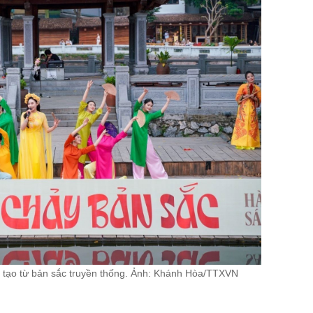
 tạo từ bản sắc truyền thống. Ảnh: Khánh Hòa/TTXVN