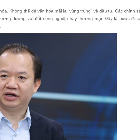
 hóa. Không thể để văn hóa mãi là "vùng trũng" về đầu tư. Các chính sá
 tương đương với đất công nghiệp hay thương mại. Đây là bước đi c
.