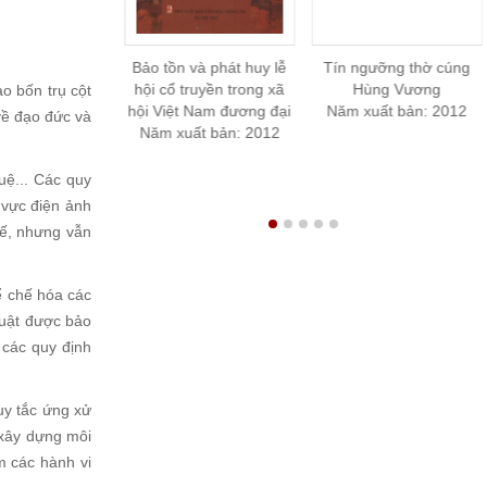
óa Bến Tre
Bảo tồn và phát huy lễ
Tín ngưỡng thờ cúng
ất bản: 2014
hội cổ truyền trong xã
Hùng Vương
o bốn trụ cột
hội Việt Nam đương đại
Năm xuất bản: 2012
về đạo đức và
Năm xuất bản: 2012
uệ... Các quy
h vực điện ảnh
tế, nhưng vẫn
ể chế hóa các
huật được bảo
 các quy định
uy tắc ứng xử
 xây dựng môi
m các hành vi