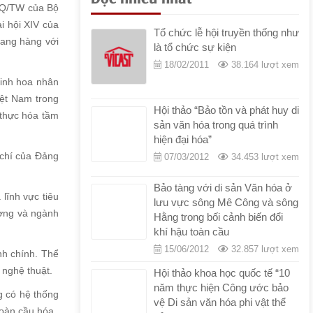
Số 224/QÐ-BVHTTDL
|
29/06/2022
|
-NQ/TW của Bộ
qd224.bvhttdl.banhanhungxu.pdf
i hội XIV của
Tổ chức lễ hội truyền thống như
gang hàng với
là tổ chức sự kiện
18/02/2011
38.164 lượt xem
tinh hoa nhân
iệt Nam trong
Hội thảo “Bảo tồn và phát huy di
 thực hóa tầm
sản văn hóa trong quá trình
hiện đại hóa”
 chí của Đảng
07/03/2012
34.453 lượt xem
Bảo tàng với di sản Văn hóa ở
 lĩnh vực tiêu
lưu vực sông Mê Công và sông
hương và ngành
Hằng trong bối cảnh biến đổi
khí hậu toàn cầu
15/06/2012
32.857 lượt xem
nh chính. Thể
 nghệ thuật.
Hội thảo khoa học quốc tế “10
năm thực hiện Công ước bảo
g có hệ thống
vệ Di sản văn hóa phi vật thể
toàn cầu hóa.