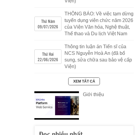
Viện)
trong gia đình đến năm 2030
Số 1724/QĐ-BVHTTDL
|
08/08/2022
|
THÔNG BÁO: Về việc tạm dừng
QD 1724 Ban hanh KH trien khai chuong
tuyển dụng viên chức năm 2026
Thứ Năm
trinh.pdf
KH 1724 trien khai chuong
09/07/2026
của Viện Văn hóa, Nghệ thuật,
trinh.pdf
Thể thao và Du lịch Việt Nam
QUYẾT ĐỊNH Ban hành Kế hoạch chuyển
Thông tin luận án Tiến sĩ của
đổi số của Bộ Văn hóa, Thể thao và Du lịch
NCS Nguyễn Hoà An (đã bổ
Thứ Hai
năm 2022
22/06/2026
sung, sửa chữa sau bảo vệ cấp
Số 949/QÐ-BVHTTDL
|
26/07/2022
|
Viện)
QD ban hanh Ke hoach chuyen doi so.pdf
Phu luc (4).pdf
Ke hoach chuyen doi
XEM TẤT CẢ
so.pdf
Giới thiệu
Luật Điện ảnh
Số Luật số: 05/2022/QH15
|
01/07/2022
|
05.pdf
Quyết định: Ban hành Bộ tiêu chí ứng xử
trong gia đình
Đọc nhiều nhất