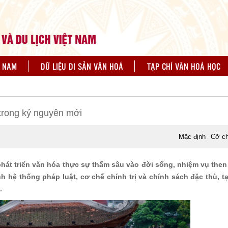
N NAM
DỮ LIỆU DI SẢN VĂN HOÁ
TẠP CHÍ VĂN HOÁ HỌC
trong kỷ nguyên mới
Mặc định
Cỡ c
hát triển văn hóa thực sự thấm sâu vào đời sống, nhiệm vụ then 
 hệ thống pháp luật, cơ chế chính trị và chính sách đặc thù, t
.