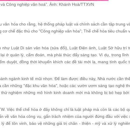
h và Công nghiệp văn hoá”. Ảnh: Khánh Hoà/TTXVN
Từ Kẻ Đôộc đến Phước
Đại thi hào Nguyễn Du
Văn h
Tích chân dung ngôi
và các danh nhân dòng
Năm xu
văn hóa cho rằng, hệ thống pháp luật và chính sách cần tập trung và
làng gốm cổ bên dòng Ô
họ Nguyễn Tiên Điền với
ng cơ chế đặc thù cho "Công nghiệp văn hóa"; Thể chế hóa tiêu chuẩn 
Lâu
Thăng Long – Hà Nội
Năm xuất bản: 2011
(Kỷ yếu hội thảo khoa
học)
n như Luật Di sản văn hóa (sửa đổi), Luật Điện ảnh, Luật Sở hữu trí t
Năm xuất bản: 2011
g lại ở quản lý, cấm đoán, mà phải thúc đẩy sáng tạo. Ví dụ, trong lĩn
iểm duyệt, đồng thời khuyến khích các đề tài mới lạ, mang tính quốc 
hành ngành kinh tế mũi nhọn. Để làm được điều này, Nhà nước cần th
 ta cần những "đặc khu văn hóa", hoặc các vườn ươm sáng tạo nghệ t
hể thử nghiệm những mô hình kinh doanh mới mà không bị bó hẹp bởi
W. Việc thể chế hóa ở đây không chỉ là luật pháp mà còn là các bộ q
uẩn về văn hóa công vụ, gắn trách nhiệm của người đứng đầu với việc
lý để tôn vinh, bảo vệ những giá trị chân - thiện - mỹ và xử lý nghiê