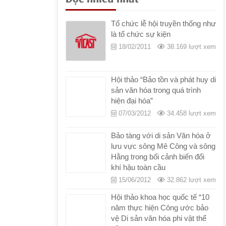
Số 224/QÐ-BVHTTDL
|
29/06/2022
|
qd224.bvhttdl.banhanhungxu.pdf
Tổ chức lễ hội truyền thống như
là tổ chức sự kiện
18/02/2011
38.169 lượt xem
Hội thảo “Bảo tồn và phát huy di
sản văn hóa trong quá trình
hiện đại hóa”
07/03/2012
34.458 lượt xem
Bảo tàng với di sản Văn hóa ở
lưu vực sông Mê Công và sông
Hằng trong bối cảnh biến đổi
khí hậu toàn cầu
15/06/2012
32.862 lượt xem
Hội thảo khoa học quốc tế “10
năm thực hiện Công ước bảo
vệ Di sản văn hóa phi vật thể