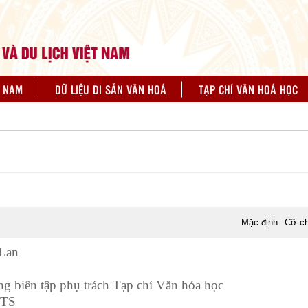
N NAM
DỮ LIỆU DI SẢN VĂN HOÁ
TẠP CHÍ VĂN HOÁ HỌC
Mặc định
Cỡ c
 Lan
ng biên tập phụ trách Tạp chí Văn hóa học
 TS