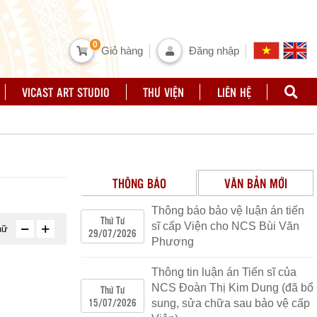
0
Giỏ hàng
Đăng nhập
VICAST ART STUDIO
THƯ VIỆN
LIÊN HỆ
THÔNG BÁO
VĂN BẢN MỚI
Thông báo bảo vệ luận án tiến
Về việc thông tin tuyên truyền việc sử
Thứ Tư
sĩ cấp Viện cho NCS Bùi Văn
hữ
29/07/2026
dụng, khai thác Bộ Pháp điển điện tử
Phương
Số 3615/BVHTTDL - PC
|
26/09/2022
|
CV tuyen truyen Bo phap dien.pdf
Thông tin luận án Tiến sĩ của
NCS Đoàn Thị Kim Dung (đã bổ
Thứ Tư
Ban hành Kế hoạch triển khai thực hiện
15/07/2026
sung, sửa chữa sau bảo vệ cấp
Chương trình giáo dục đạo đức, lối sống