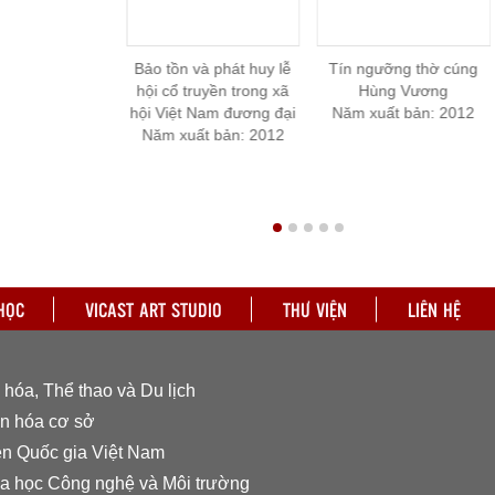
óa Bến Tre
Bảo tồn và phát huy lễ
Tín ngưỡng thờ cúng
ất bản: 2014
hội cổ truyền trong xã
Hùng Vương
hội Việt Nam đương đại
Năm xuất bản: 2012
Năm xuất bản: 2012
HỌC
VICAST ART STUDIO
THƯ VIỆN
LIÊN HỆ
hóa, Thể thao và Du lịch
n hóa cơ sở
ện Quốc gia Việt Nam
a học Công nghệ và Môi trường