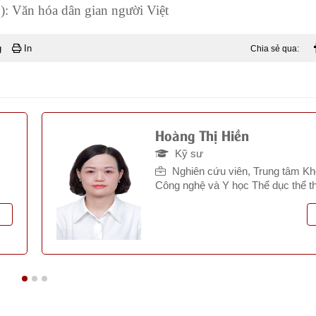
): Văn hóa dân gian người Việt
g
In
Chia sẻ qua:
Hoàng Thị Hiền
Kỹ sư
Nghiên cứu viên, Trung tâm Kh
Công nghệ và Y học Thể dục thể t