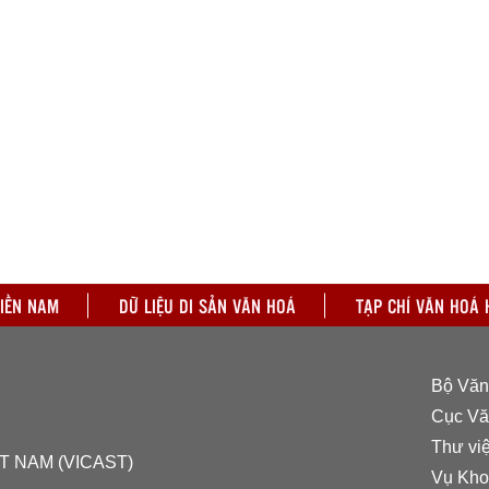
Từ Kẻ Đôộc đến Phước
Đại thi hào Nguyễn Du
Văn h
Tích chân dung ngôi
và các danh nhân dòng
Năm xu
làng gốm cổ bên dòng Ô
họ Nguyễn Tiên Điền với
Lâu
Thăng Long – Hà Nội
Năm xuất bản: 2011
(Kỷ yếu hội thảo khoa
học)
Năm xuất bản: 2011
MIỀN NAM
DỮ LIỆU DI SẢN VĂN HOÁ
TẠP CHÍ VĂN HOÁ 
Bộ Văn 
Cục Vă
Thư vi
T NAM (VICAST)
Vụ Kho